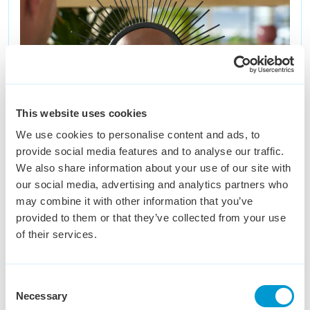
This website uses cookies
We use cookies to personalise content and ads, to
provide social media features and to analyse our traffic.
We also share information about your use of our site with
our social media, advertising and analytics partners who
may combine it with other information that you’ve
7 signalen dat het tijd is voor een nieuwe
salesbaan
provided to them or that they’ve collected from your use
Er is een rede dat je 'uit nieuwsgierigheid' naar die sales
of their services.
vacatures kijkt. Dat is niet erg. Soms is het ook gewoon
tijd voor een nieuwe uitdaging. Ontdek 7 signalen dat
het tijd is voor een switch,
Consent
Necessary
Selection