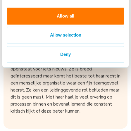
Procesmatig sterke Manager
Allow all
Den Bosch -
NL/EN
Deze dame is een een oplossingsgerichte, natuurlijke
Allow selection
verbinder die ook graag leiding neemt. Ze is
procesmatig sterk en zoekt altijd naar efficiëntie in
Deny
organisaties. Bij haar huidige werkgever is de
economische situatie niet stabiel waardoor ze
openstaat voor iets nieuws. Ze is breed
geïnteresseerd maar komt het beste tot haar recht in
een menselijke organisatie waar een fijn teamgevoel
heerst. Ze kan een leidinggevende rol bekleden maar
dit is geen must. Met haar haal je veel ervaring op
processen binnen en bovenal iemand die constant
kritisch kijkt of deze beter kunnen.