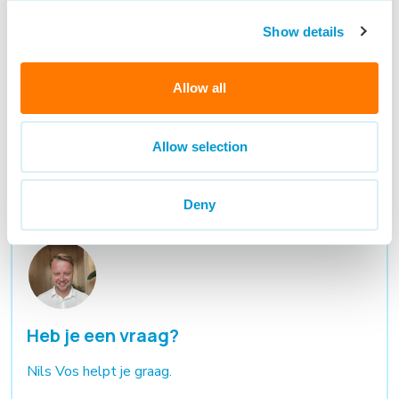
Den Bosch
€ 2,500 - € 3,300
32 - 40 uur
Show details
Wil jij werken voor een organisatie waar je jezelf kunt
blijven ontwikkelen? Ben jij klantgericht en wil je
gebruik maken van jouw uitstekende communicatieve
Allow all
vaardigheden? Dan spreekt deze functie je zeker aan!
Bekijk vacature
Allow selection
Deny
Heb je een vraag?
Nils Vos helpt je graag.