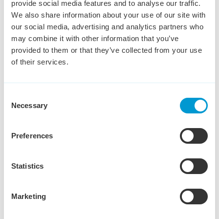
provide social media features and to analyse our traffic.
Franstalige Sales
We also share information about your use of our site with
our social media, advertising and analytics partners who
Support
may combine it with other information that you’ve
Wijchen
€ 2,500 - € 4,000
24 - 24 uur
provided to them or that they’ve collected from your use
Leg jij een basis voor een solide en betrouwbaar
of their services.
verkoopproces? Ben jij graag de steun en toeverlaat
van onze accountmanagers en ervoor te zorgen dat het
Consent
verkoopproces soepel verloopt? Spreek je vloeiend
Necessary
Selection
Frans en Engels? Dan zijn wij op zoek naar jou!
Bekijk vacature
Preferences
Statistics
Customer Service
Marketing
Medewerker