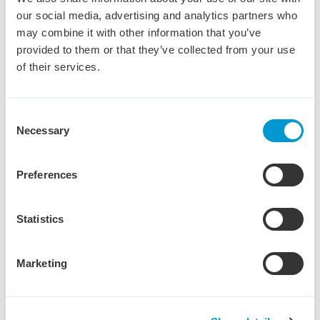
(hiërarchisch) verschil is maar ook een bepaalde collegialiteit
our social media, advertising and analytics partners who
tussen de personen.
may combine it with other information that you’ve
provided to them or that they’ve collected from your use
of their services.
Blijf op de hoogte met de Keser
update
Consent
Necessary
Selection
Preferences
Statistics
Marketing