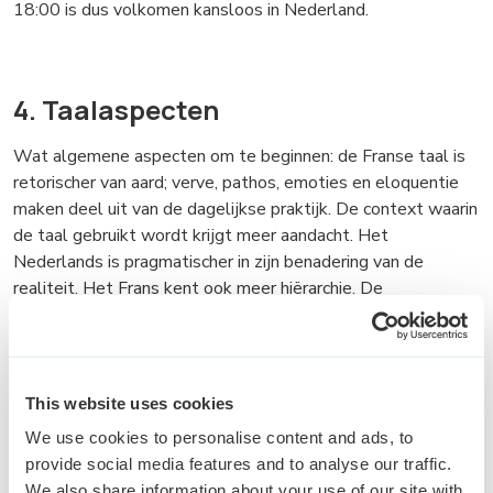
18:00 is dus volkomen kansloos in Nederland.
4. Taalaspecten
Wat algemene aspecten om te beginnen: de Franse taal is
retorischer van aard; verve, pathos, emoties en eloquentie
maken deel uit van de dagelijkse praktijk. De context waarin
de taal gebruikt wordt krijgt meer aandacht. Het
Nederlands is pragmatischer in zijn benadering van de
realiteit. Het Frans kent ook meer hiërarchie. De
tegenstelling tussen 'vous' en 'tu' is een duidelijk
voorbeeld. 'Tu' is cultureel gezien bepaald niet gelijk aan 'jij'
dat veel algemener en breder is in het gebruik. Hierdoor
komen Nederlanders vaak directer en informeler over dan ze
This website uses cookies
zijn. Maar het Frans combineert meer, zoals 'vous' met de
We use cookies to personalise content and ads, to
voornaam, een aanspreekvorm die zeer gewoon is op het
provide social media features and to analyse our traffic.
werk en daarbuiten en die laat zien dat er een zeker
We also share information about your use of our site with