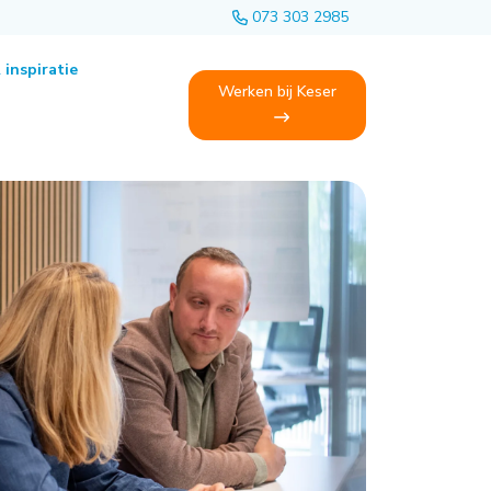
073 303 2985
 inspiratie
Werken bij Keser