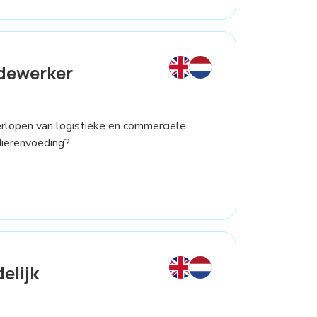
dewerker
verlopen van logistieke en commerciële
dierenvoeding?
elijk