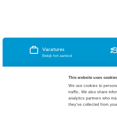
Vacatures
Bekijk het aanbod
This website uses cookie
Voor kandidaten
Vacatures
We use cookies to personal
Waarom Keser?
Den Bosch
traffic. We also share info
Inspiratie voor kandidaten
Breda
analytics partners who may
Vacatures
they’ve collected from your