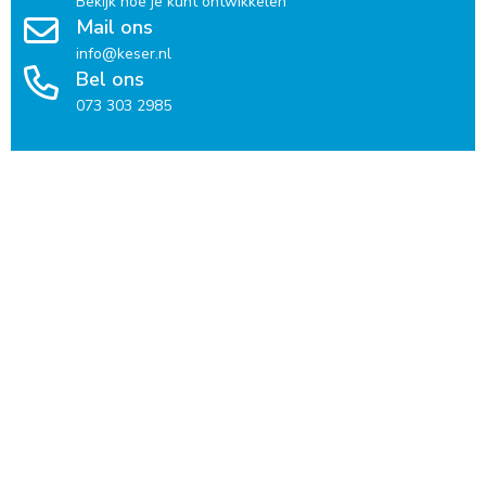
Bekijk hoe je kunt ontwikkelen
Mail ons
info@keser.nl
Bel ons
073 303 2985
Voor kandidaten
Vacatures per regio
Vacatures per taal
Voor organisaties