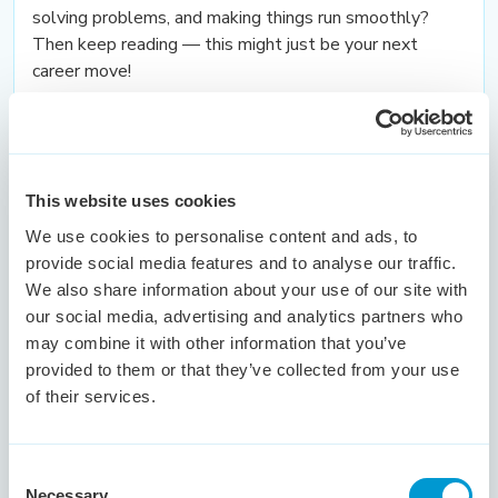
solving problems, and making things run smoothly?
Then keep reading — this might just be your next
career move!
Bekijk vacature
This website uses cookies
We use cookies to personalise content and ads, to
Technical Product
provide social media features and to analyse our traffic.
Solutions Specialist
We also share information about your use of our site with
our social media, advertising and analytics partners who
Eindhoven
€ 4,500 - € 5,500
40 - 40 uur
may combine it with other information that you’ve
Ben jij technisch sterk, klantgericht en houd je van
provided to them or that they’ve collected from your use
complexe vraagstukken?
of their services.
Dan is deze uitdagende rol misschien wel jouw nieuwe
baan!
Consent
Necessary