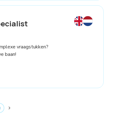
ecialist
 complexe vraagstukken?
we baan!
3