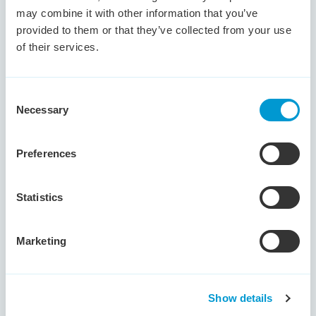
may combine it with other information that you’ve
provided to them or that they’ve collected from your use
of their services.
Consent
Necessary
Selection
Preferences
AI in actie. Maar zonder risico’s?
Statistics
AI is al onderdeel van de dagelijkse praktijk, soms zelfs
zonder dat medewerkers het doorhebben.
Marketing
Tegelijkertijd wordt AI-geletterdheid steeds vaker
een harde verplichting voor organisaties.
Wat betekent dit concreet voor jou als werkgever?
Show details