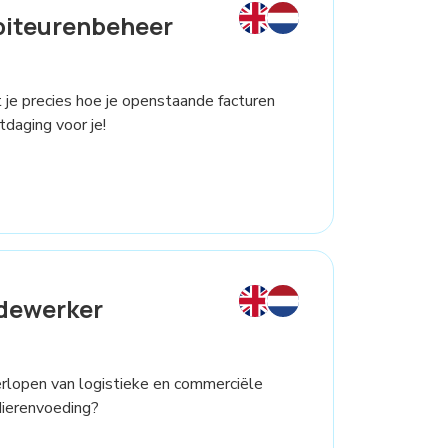
biteurenbeheer
et je precies hoe je openstaande facturen
daging voor je!
dewerker
verlopen van logistieke en commerciële
dierenvoeding?