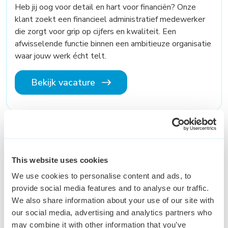
Heb jij oog voor detail en hart voor financiën? Onze
klant zoekt een financieel administratief medewerker
die zorgt voor grip op cijfers en kwaliteit. Een
afwisselende functie binnen een ambitieuze organisatie
waar jouw werk écht telt.
Bekijk vacature
Customer Service
Medewerker
This website uses cookies
Den Bosch
€ 2,500 - € 3,300
32 - 40 uur
We use cookies to personalise content and ads, to
provide social media features and to analyse our traffic.
Wil jij werken voor een organisatie waar je jezelf kunt
We also share information about your use of our site with
blijven ontwikkelen? Ben jij klantgericht en wil je
our social media, advertising and analytics partners who
gebruik maken van jouw uitstekende communicatieve
may combine it with other information that you’ve
vaardigheden? Dan spreekt deze functie je zeker aan!