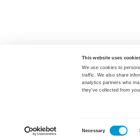
This website uses cookie
We use cookies to personal
traffic. We also share info
Vacatures
analytics partners who may
Bekijk het aanbod
they’ve collected from your
Voor kandidaten
Vacatures
Waarom Keser?
Den Bosch
Consent
Necessary
Inspiratie voor kandidaten
Breda
Selection