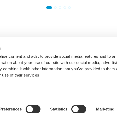
s
ise content and ads, to provide social media features and to an
rmation about your use of our site with our social media, advertis
Inspiratie voor jou
Mail
 combine it with other information that you’ve provided to them o
Bekijk hoe je kunt ontwikkelen
info@
 use of their services.
 per regio
Vacatures per taal
Voor 
Engels
Inspir
Preferences
Statistics
Marketing
Frans
Dienst