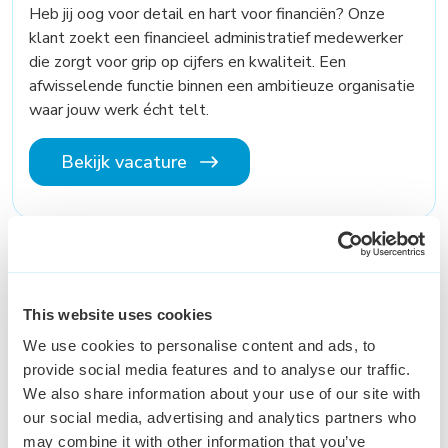
Heb jij oog voor detail en hart voor financiën? Onze
klant zoekt een financieel administratief medewerker
die zorgt voor grip op cijfers en kwaliteit. Een
afwisselende functie binnen een ambitieuze organisatie
waar jouw werk écht telt.
Bekijk vacature
Customer Service
Medewerker
This website uses cookies
Den Bosch
€ 2,500 - € 3,300
32 - 40 uur
We use cookies to personalise content and ads, to
provide social media features and to analyse our traffic.
Wil jij werken voor een organisatie waar je jezelf kunt
We also share information about your use of our site with
blijven ontwikkelen? Ben jij klantgericht en wil je
our social media, advertising and analytics partners who
gebruik maken van jouw uitstekende communicatieve
may combine it with other information that you’ve
vaardigheden? Dan spreekt deze functie je zeker aan!