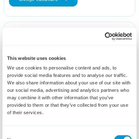
Financieel administratief
medewerker (28-32 uur)
Oss
€ 3,100 - € 3,600
24 - 32 uur
This website uses cookies
Heb jij oog voor detail en hart voor financiën? Onze
We use cookies to personalise content and ads, to
klant zoekt een financieel administratief medewerker
provide social media features and to analyse our traffic.
die zorgt voor grip op cijfers en kwaliteit. Een
We also share information about your use of our site with
afwisselende functie binnen een ambitieuze organisatie
our social media, advertising and analytics partners who
waar jouw werk écht telt.
may combine it with other information that you’ve
provided to them or that they’ve collected from your use
Bekijk vacature
of their services.
Consent