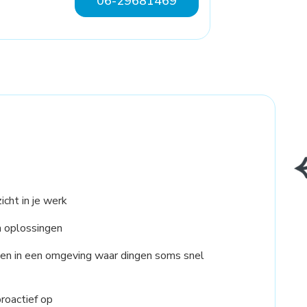
06-29681469
cht in je werk
n oplossingen
elen in een omgeving waar dingen soms snel
roactief op