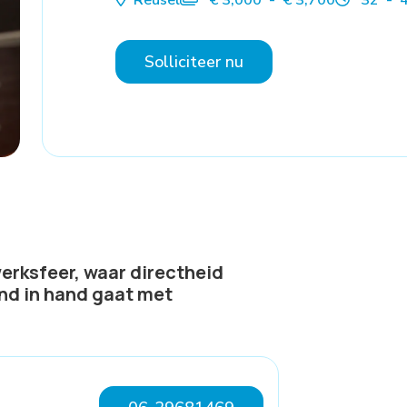
Reusel
€ 3,000 - € 3,700
32 - 4
Solliciteer nu
erksfeer, waar directheid
nd in hand gaat met