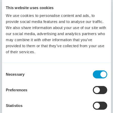
Financieel administratief
This website uses cookies
medewerker (28-32 uur)
We use cookies to personalise content and ads, to
Oss
€ 3,100 - € 3,600
24 - 32 uur
provide social media features and to analyse our traffic.
Heb jij oog voor detail en hart voor financiën? Onze
We also share information about your use of our site with
klant zoekt een financieel administratief medewerker
our social media, advertising and analytics partners who
die zorgt voor grip op cijfers en kwaliteit. Een
may combine it with other information that you’ve
afwisselende functie binnen een ambitieuze organisatie
provided to them or that they’ve collected from your use
waar jouw werk écht telt.
of their services.
Bekijk vacature
Consent
Necessary
Selection
Preferences
Customer Service
Medewerker
Statistics
Den Bosch
€ 2,500 - € 3,300
32 - 40 uur