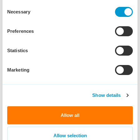
Consent
Necessary
Selection
Preferences
Statistics
Marketing
Vacatures
Bekijk het aanbod
Inspiratie voor jou
Show details
Bekijk hoe je kunt ontwikkelen
Mail ons
Allow all
info@keser.nl
Bel ons
073 303 2985
Allow selection