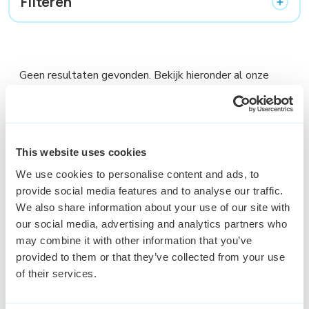
Filteren
Geen resultaten gevonden. Bekijk hieronder al onze
vacatures
This website uses cookies
We use cookies to personalise content and ads, to
provide social media features and to analyse our traffic.
Blijf op de hoogte en schrijf je
We also share information about your use of our site with
in voor onze Keser update
our social media, advertising and analytics partners who
may combine it with other information that you’ve
provided to them or that they’ve collected from your use
Schrijf je in voor de nieuwsbrief
of their services.