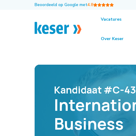
Beoordeeld op Google met
4.8
Vacatures
Terug naar het overzicht
Kandidaten
Inte
Over Keser
Kandidaat #C-4
Internatio
Business