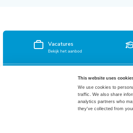
Vacatures
Bekijk het aanbod
Voor kandidaten
Vacatures
This website uses cookie
We use cookies to personal
Waarom Keser?
Den Bosch
traffic. We also share info
Inspiratie voor kandidaten
Breda
analytics partners who may
Vacatures
they’ve collected from your