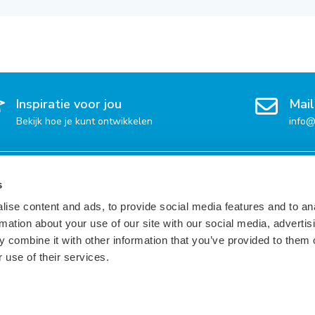
Inspiratie voor jou
Mail
Bekijk hoe je kunt ontwikkelen
info@
 per regio
Vacatures per taal
Voor 
s
ise content and ads, to provide social media features and to an
Engels
Inspir
rmation about your use of our site with our social media, advertis
Frans
Dienst
 combine it with other information that you’ve provided to them o
Duits
Beschi
 use of their services.