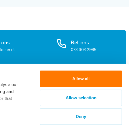
 ons
Bel ons
keser.nl
073 303 2985
organisaties
Over Keser
Allow all
alyse our
atie voor organisaties
Over Keser
ing and
en en werkwijze
Werken bij Keser
Allow selection
r that
kbare kandidaten
Contact
Deny