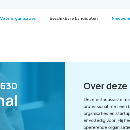
Voor organisaties
Beschikbare kandidaten
Nieuws &
rnational Business Development Manager
3630
Over deze
nal
Deze enthousiaste man
professional met een 
organisaties en startu
er volledig voor. Hij h
opererende organisati