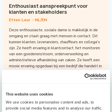
Enthousiast aanspreekpunt voor
klanten en stakeholders
Etten-Leur -
NL/EN
Deze enthousiaste, sociale dame is makkelijk in de
omgang en staat graag met mensen in contact. Dit
kunnen klanten, leveranciers, chauffeurs en collega's
zijn. Ze heeft ervaring in klantcontact, het monitoren
van een goederenstroom, orderverwerking en
administratieve afhandeling van zaken. Ze heeft een
mooie ervaring opgedaan bij een bedrijf die handelt in
ventilatoren waar zij als eerste aanspreekpunt
verantwoordelijk was voor het ontvangen van
klanten en de communicatie. Vervolgens is zij terecht
gekomen bij een logistiek bedrijf waar ze haar fijnste
This website uses cookies
tijd heeft gehad. Ze stond hier dagelijks in contact
met veel chauffeurs en de sfeer in een logistieke
We use cookies to personalise content and ads, to
omgeving spreekt haar heel erg aan. Uiteindelijk
provide social media features and to analyse our traffic.