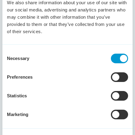
heeft ze het bedrijf verlaten omdat het minder goed
We also share information about your use of our site with
ging met het bedrijf. Klantvriendelijkheid, planning &
our social media, advertising and analytics partners who
organisatie, behulpzaamheid naar collega's,
may combine it with other information that you’ve
servicegerichtheid zijn competenties die haar typeren.
provided to them or that they’ve collected from your use
of their services.
Consent
Meertalige kandidaat met ervaring in
Necessary
Selection
technische sector
Dongen -
NL/EN/DU
Preferences
Deze ervaren kandidaat in
verkoopbinnendienstfuncties heeft uitgebreide
Statistics
ervaring met het volledige order-to-cashproces.
Dankzij zijn communicatieve vaardigheden,
commerciële inzicht en proactieve aanpak weet hij de
Marketing
klanttevredenheid hoog te houden en tegelijkertijd
kansen te signaleren die van toegevoegde waarde