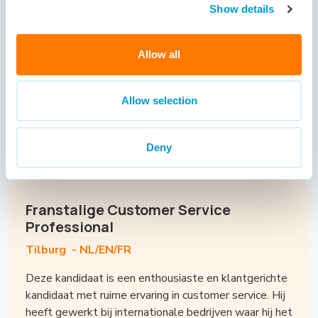
zijn voor de werkgever.
Show details
Hij is voornamelijk werkzaam geweest binnen de
technische sector. Daarnaast spreekt hij drie talen:
Nederlands, Engels en Duits. Openheid en eerlijkheid
Allow all
zijn voor hem belangrijke kernwaarden, die hij ook in
de communicatie met klanten weet uit te dragen.
Momenteel is hij op zoek naar een nieuwe en
Allow selection
uitdagende functie als Inside Sales Medewerker bij
een internationaal georiënteerde organisatie.
Deny
Franstalige Customer Service
Professional
Tilburg -
NL/EN/FR
Deze kandidaat is een enthousiaste en klantgerichte
kandidaat met ruime ervaring in customer service. Hij
heeft gewerkt bij internationale bedrijven waar hij het