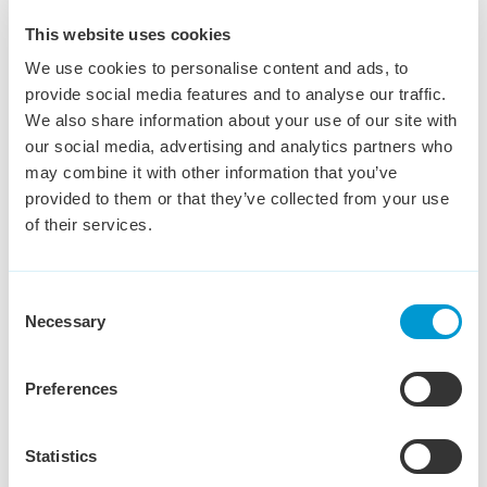
This website uses cookies
Inside Accountmanager
We use cookies to personalise content and ads, to
Frans
provide social media features and to analyse our traffic.
We also share information about your use of our site with
Den Bosch
€ 3,500 - € 4,000
32 - 40 uur
our social media, advertising and analytics partners who
Ambitie, eigenaarschap en groei. Dat is waar deze rol
may combine it with other information that you’ve
om draait. Je krijgt de ruimte om jouw markt te
provided to them or that they’ve collected from your use
ontwikkelen en mee te bouwen aan een team dat elke
of their services.
dag beter wil worden.
Bekijk vacature
Consent
Necessary
Selection
Preferences
Customer Service German
Statistics