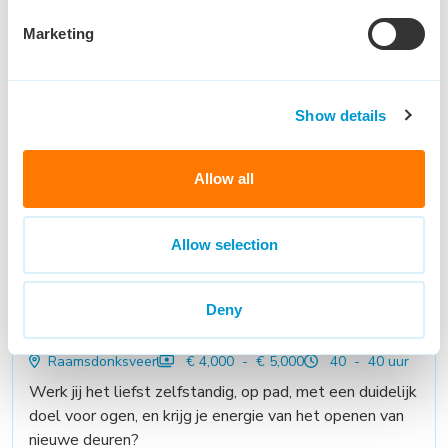
Eindhoven
€ 2,800 - € 3,200
32 - 40 uur
Are you ready to be the go-to person for our
Marketing
customers in Europe?Do you love helping people,
solving problems, and making things run smoothly?
Then keep reading — this might just be your next
Show details
career move!
Bekijk vacature
Allow all
Allow selection
Accountmanager
Deny
Buitendienst
Raamsdonksveer
€ 4,000 - € 5,000
40 - 40 uur
Werk jij het liefst zelfstandig, op pad, met een duidelijk
doel voor ogen, en krijg je energie van het openen van
nieuwe deuren?