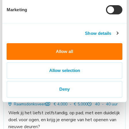
Eindhoven
€ 2,800 - € 3,200
32 - 40 uur
Are you ready to be the go-to person for our
Marketing
customers in Europe?Do you love helping people,
solving problems, and making things run smoothly?
Then keep reading — this might just be your next
Show details
career move!
Bekijk vacature
Allow all
Allow selection
Accountmanager
Deny
Buitendienst
Raamsdonksveer
€ 4,000 - € 5,000
40 - 40 uur
Werk jij het liefst zelfstandig, op pad, met een duidelijk
doel voor ogen, en krijg je energie van het openen van
nieuwe deuren?