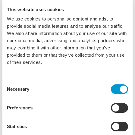
This website uses cookies
Inside Accountmanager
We use cookies to personalise content and ads, to
Frans
provide social media features and to analyse our traffic.
We also share information about your use of our site with
Den Bosch
€ 3,500 - € 4,000
32 - 40 uur
our social media, advertising and analytics partners who
Ambitie, eigenaarschap en groei. Dat is waar deze rol
may combine it with other information that you’ve
om draait. Je krijgt de ruimte om jouw markt te
provided to them or that they’ve collected from your use
ontwikkelen en mee te bouwen aan een team dat elke
of their services.
dag beter wil worden.
Bekijk vacature
Consent
Necessary
Selection
Preferences
Customer Service German
Statistics