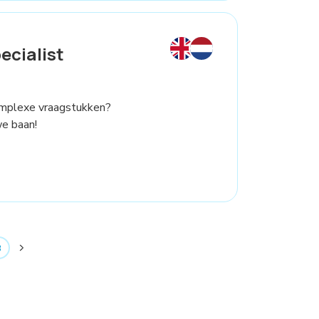
ecialist
 complexe vraagstukken?
we baan!
3