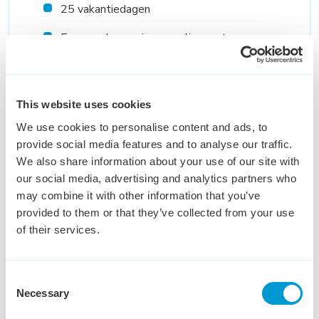
25 vakantiedagen
Een goede pensioenregeling met een
vaste werkgeversbijdrage van 10%,
waarbij je zelf optioneel kunt bijleggen
Een betrokken en nuchter team dat je
This website uses cookies
graag helpt
We use cookies to personalise content and ads, to
provide social media features and to analyse our traffic.
Training on the job en begeleiding door een
We also share information about your use of our site with
ervaren salesmanager
our social media, advertising and analytics partners who
Regelmatig salestrainingen en
may combine it with other information that you’ve
gezamenlijke meetings
provided to them or that they’ve collected from your use
of their services.
Consent
Necessary
Selection