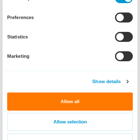
op de praktijk, met zichtbare invloed op
klanttevredenheid en productverbetering.
Preferences
Statistics
Marketing
Waar ga jij
werken
Show details
Naast dat je komt te werken in een mooi team
van mensen kom je terecht in een
Allow all
internationale technische handelsonderneming
waarin software en hardware binnen
automotive de klok slaan. Samenwerken,
Allow selection
eigen verantwoording en continue uitgedaagd
worden, direct klantencontact en meehelpen