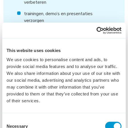
verbeteren
trainingen, demo’s en presentaties
verzorgen
verbeterkansen signaleren in product,
support en processen
This website uses cookies
We use cookies to personalise content and ads, to
provide social media features and to analyse our traffic.
We also share information about your use of our site with
our social media, advertising and analytics partners who
may combine it with other information that you’ve
provided to them or that they’ve collected from your use
Wat wij
bieden
of their services.
Je krijgt veel vrijheid en inhoudelijke
verantwoordelijkheid.
Consent
Necessary
Je werkt in een internationale omgeving, dicht
Selection