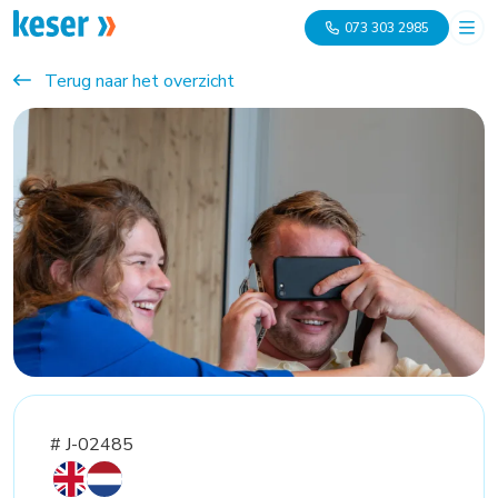
073 303 2985
Terug naar het overzicht
# J-02485