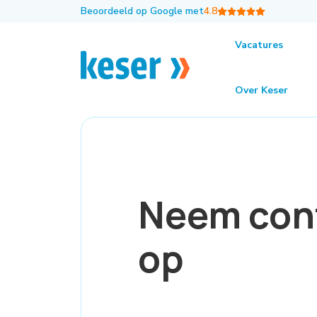
Beoordeeld op Google met
4.8
Vacatures
Over Keser
Neem-contact-op
Neem cont
op