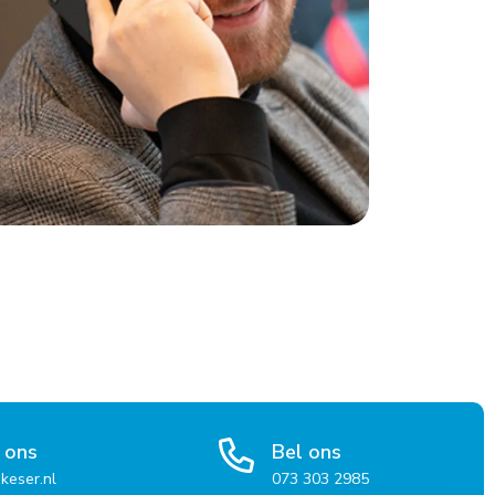
 ons
Bel ons
keser.nl
073 303 2985