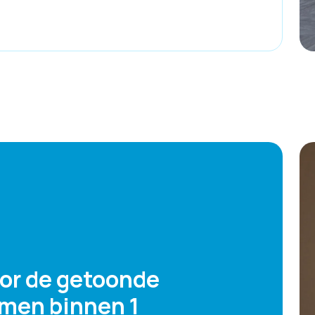
oor de getoonde
emen binnen 1