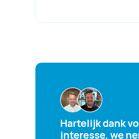
Hartelijk dank v
interesse, we n