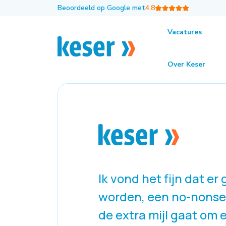
Beoordeeld op Google met
4.8
Vacatures
Terug naar het overzicht
Ervaringen met Ke
Over Keser
Ik vond het fijn dat e
worden, een no-nonsens
de extra mijl gaat om