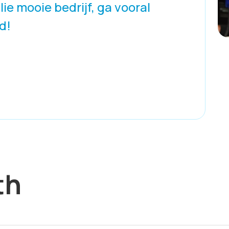
ie mooie bedrijf, ga vooral
d!
th