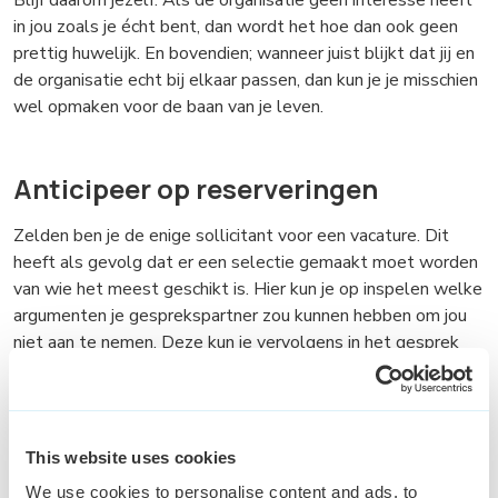
Blijf daarom jezelf. Als de organisatie geen interesse heeft
in jou zoals je écht bent, dan wordt het hoe dan ook geen
prettig huwelijk. En bovendien; wanneer juist blijkt dat jij en
de organisatie echt bij elkaar passen, dan kun je je misschien
wel opmaken voor de baan van je leven.
Anticipeer op reserveringen
Zelden ben je de enige sollicitant voor een vacature. Dit
heeft als gevolg dat er een selectie gemaakt moet worden
van wie het meest geschikt is. Hier kun je op inspelen welke
argumenten je gesprekspartner zou kunnen hebben om jou
niet aan te nemen. Deze kun je vervolgens in het gesprek
weerleggen. bijv. Ik weet dat ik dit niet heb. maar...
Zo kleed je je
This website uses cookies
We use cookies to personalise content and ads, to