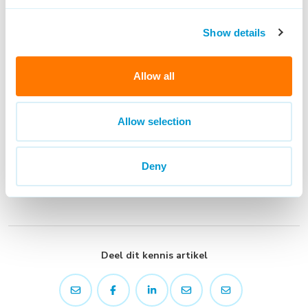
gemakkelijk kunt benoemen tijdens het gesprek.
Show details
EN DAN DIT NOG
Het is niet erg wanneer je tijdens het
gesprek geen antwoord hebt op een vraag, of wanneer je
even moet nadenken. Het is beter om een weloverwogen,
Allow all
realistisch antwoord te geven dan om altijd maar je woordje
klaar te hebben.
Allow selection
Antwoorden als “daar zou ik langer over na moeten denken”
zijn geen probleem, en het is niet erg om te vragen wat er
Deny
precies bedoeld wordt wanneer je een vraag niet meteen
kunt beantwoorden of niet goed begrijpt.
Deel dit kennis artikel