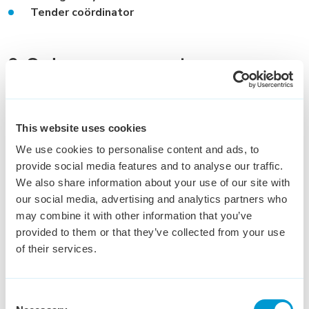
Tender coördinator
2. Order management
Het beheer en monitoren van de order. In deze stap is
overzicht cruciaal.
This website uses cookies
Functies:
We use cookies to personalise content and ads, to
provide social media features and to analyse our traffic.
We also share information about your use of our site with
Order Entry
our social media, advertising and analytics partners who
Customer Care / Service
may combine it with other information that you’ve
Order Management
provided to them or that they’ve collected from your use
After Sales
of their services.
Claims Handler
Order manager
Consent