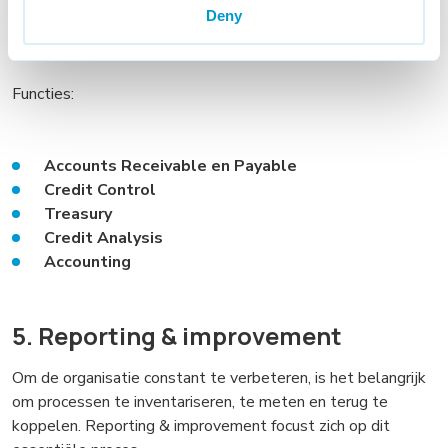
minimale DSO — evenals het delegeren van eventuele
Deny
problemen, om alsnog tot een geslaagde orderlevering te
komen.
Functies:
Accounts Receivable en Payable
Credit Control
Treasury
Credit Analysis
Accounting
5. Reporting & improvement
Om de organisatie constant te verbeteren, is het belangrijk
om processen te inventariseren, te meten en terug te
koppelen. Reporting & improvement focust zich op dit