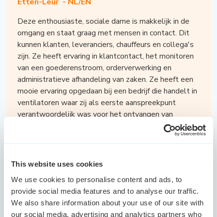
Etten-Leur -
NL/EN
Deze enthousiaste, sociale dame is makkelijk in de
omgang en staat graag met mensen in contact. Dit
kunnen klanten, leveranciers, chauffeurs en collega's
zijn. Ze heeft ervaring in klantcontact, het monitoren
van een goederenstroom, orderverwerking en
administratieve afhandeling van zaken. Ze heeft een
mooie ervaring opgedaan bij een bedrijf die handelt in
ventilatoren waar zij als eerste aanspreekpunt
verantwoordelijk was voor het ontvangen van
klanten en de communicatie. Vervolgens is zij terecht
gekomen bij een logistiek bedrijf waar ze haar fijnste
tijd heeft gehad. Ze stond hier dagelijks in contact
met veel chauffeurs en de sfeer in een logistieke
This website uses cookies
omgeving spreekt haar heel erg aan. Uiteindelijk
We use cookies to personalise content and ads, to
heeft ze het bedrijf verlaten omdat het minder goed
provide social media features and to analyse our traffic.
ging met het bedrijf. Klantvriendelijkheid, planning &
We also share information about your use of our site with
organisatie, behulpzaamheid naar collega's,
our social media, advertising and analytics partners who