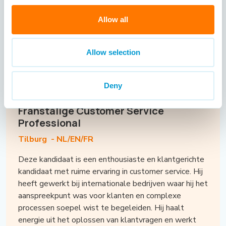
zijn voor hem belangrijke kernwaarden, die hij ook in
Allow all
de communicatie met klanten weet uit te dragen.
Momenteel is hij op zoek naar een nieuwe en
uitdagende functie als Inside Sales Medewerker bij
Allow selection
een internationaal georiënteerde organisatie.
Deny
Franstalige Customer Service
Professional
Tilburg -
NL/EN/FR
Deze kandidaat is een enthousiaste en klantgerichte
kandidaat met ruime ervaring in customer service. Hij
heeft gewerkt bij internationale bedrijven waar hij het
aanspreekpunt was voor klanten en complexe
processen soepel wist te begeleiden. Hij haalt
energie uit het oplossen van klantvragen en werkt