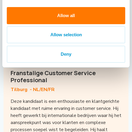
technische sector. Daarnaast spreekt hij drie talen:
Nederlands, Engels en Duits. Openheid en eerlijkheid
zijn voor hem belangrijke kernwaarden, die hij ook in
Allow all
de communicatie met klanten weet uit te dragen.
Momenteel is hij op zoek naar een nieuwe en
uitdagende functie als Inside Sales Medewerker bij
Allow selection
een internationaal georiënteerde organisatie.
Deny
Franstalige Customer Service
Professional
Tilburg -
NL/EN/FR
Deze kandidaat is een enthousiaste en klantgerichte
kandidaat met ruime ervaring in customer service. Hij
heeft gewerkt bij internationale bedrijven waar hij het
aanspreekpunt was voor klanten en complexe
processen soepel wist te begeleiden. Hij haalt