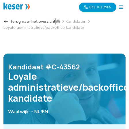
073 303 2985
Terug naar het overzicht
Kandidaten
Loyale administratieve/backoffice kandidate
Kandidaat #C-43562
Loyale
administratieve/backoffice
kandidate
Waalwijk -
NL/EN