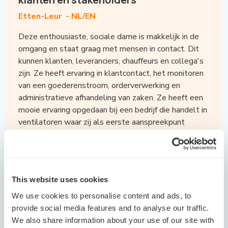
Etten-Leur -
NL/EN
Deze enthousiaste, sociale dame is makkelijk in de
omgang en staat graag met mensen in contact. Dit
kunnen klanten, leveranciers, chauffeurs en collega's
zijn. Ze heeft ervaring in klantcontact, het monitoren
van een goederenstroom, orderverwerking en
administratieve afhandeling van zaken. Ze heeft een
mooie ervaring opgedaan bij een bedrijf die handelt in
ventilatoren waar zij als eerste aanspreekpunt
verantwoordelijk was voor het ontvangen van
klanten en de communicatie. Vervolgens is zij terecht
gekomen bij een logistiek bedrijf waar ze haar fijnste
tijd heeft gehad. Ze stond hier dagelijks in contact
This website uses cookies
met veel chauffeurs en de sfeer in een logistieke
omgeving spreekt haar heel erg aan. Uiteindelijk
We use cookies to personalise content and ads, to
heeft ze het bedrijf verlaten omdat het minder goed
provide social media features and to analyse our traffic.
ging met het bedrijf. Klantvriendelijkheid, planning &
We also share information about your use of our site with