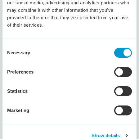
organisatie, behulpzaamheid naar collega's,
our social media, advertising and analytics partners who
servicegerichtheid zijn competenties die haar typeren.
may combine it with other information that you’ve
provided to them or that they’ve collected from your use
of their services.
Meertalige kandidaat met ervaring in
Consent
technische sector
Necessary
Selection
Dongen -
NL/EN/DU
Deze ervaren kandidaat in
Preferences
verkoopbinnendienstfuncties heeft uitgebreide
ervaring met het volledige order-to-cashproces.
Statistics
Dankzij zijn communicatieve vaardigheden,
commerciële inzicht en proactieve aanpak weet hij de
klanttevredenheid hoog te houden en tegelijkertijd
Marketing
kansen te signaleren die van toegevoegde waarde
zijn voor de werkgever.
Hij is voornamelijk werkzaam geweest binnen de
Show details