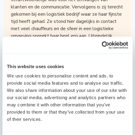
klanten en de communicatie. Vervolgens is zij terecht
gekomen bij een logistiek bedrijf waar ze haar fijnste
tijd heeft gehad. Ze stond hier dagelijks in contact
met veel chauffeurs en de sfeer in een logistieke
omgeving spreekt haar heel erg aan. Uiteindelijk
heeft ze het bedrijf verlaten omdat het minder goed
ging met het bedrijf. Klantvriendelijkheid, planning &
organisatie, behulpzaamheid naar collega's,
servicegerichtheid zijn competenties die haar typeren.
This website uses cookies
We use cookies to personalise content and ads, to
provide social media features and to analyse our traffic.
We also share information about your use of our site with
Meertalige kandidaat met ervaring in
our social media, advertising and analytics partners who
technische sector
may combine it with other information that you’ve
provided to them or that they’ve collected from your use
Dongen -
NL/EN/DU
of their services.
Deze ervaren kandidaat in
verkoopbinnendienstfuncties heeft uitgebreide