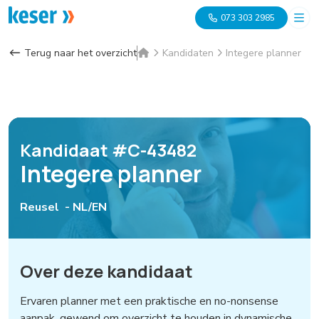
073 303 2985
Terug naar het overzicht
Kandidaten
Integere planner
Kandidaat #C-43482
Integere planner
Reusel -
NL/EN
Over deze kandidaat
Ervaren planner met een praktische en no-nonsense
aanpak, gewend om overzicht te houden in dynamische