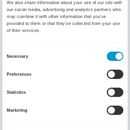
heeft ze het bedrijf verlaten omdat het minder goed
We also share information about your use of our site with
ging met het bedrijf. Klantvriendelijkheid, planning &
our social media, advertising and analytics partners who
organisatie, behulpzaamheid naar collega's,
may combine it with other information that you’ve
servicegerichtheid zijn competenties die haar typeren.
provided to them or that they’ve collected from your use
of their services.
Consent
Meertalige kandidaat met ervaring in
Necessary
Selection
technische sector
Dongen -
NL/EN/DU
Preferences
Deze ervaren kandidaat in
verkoopbinnendienstfuncties heeft uitgebreide
Statistics
ervaring met het volledige order-to-cashproces.
Dankzij zijn communicatieve vaardigheden,
commerciële inzicht en proactieve aanpak weet hij de
Marketing
klanttevredenheid hoog te houden en tegelijkertijd
kansen te signaleren die van toegevoegde waarde