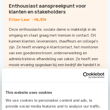
Enthousiast aanspreekpunt voor
klanten en stakeholders
Etten-Leur -
NL/EN
Deze enthousiaste, sociale dame is makkelijk in de
omgang en staat graag met mensen in contact. Dit
kunnen klanten, leveranciers, chauffeurs en collega's
zijn. Ze heeft ervaring in klantcontact, het monitoren
van een goederenstroom, orderverwerking en
administratieve afhandeling van zaken. Ze heeft een
mooie ervaring opgedaan bij een bedrijf die handelt in
ventilatoren waar zij als eerste aanspreekpunt
verantwoordelijk was voor het ontvangen van
klanten en de communicatie. Vervolgens is zij terecht
gekomen bij een logistiek bedrijf waar ze haar fijnste
This website uses cookies
tijd heeft gehad. Ze stond hier dagelijks in contact
met veel chauffeurs en de sfeer in een logistieke
We use cookies to personalise content and ads, to
omgeving spreekt haar heel erg aan. Uiteindelijk
provide social media features and to analyse our traffic.