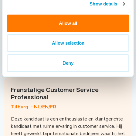
zijn voor de werkgever.
Show details
Hij is voornamelijk werkzaam geweest binnen de
technische sector. Daarnaast spreekt hij drie talen:
Nederlands, Engels en Duits. Openheid en eerlijkheid
Allow all
zijn voor hem belangrijke kernwaarden, die hij ook in
de communicatie met klanten weet uit te dragen.
Momenteel is hij op zoek naar een nieuwe en
Allow selection
uitdagende functie als Inside Sales Medewerker bij
een internationaal georiënteerde organisatie.
Deny
Franstalige Customer Service
Professional
Tilburg -
NL/EN/FR
Deze kandidaat is een enthousiaste en klantgerichte
kandidaat met ruime ervaring in customer service. Hij
heeft gewerkt bij internationale bedrijven waar hij het