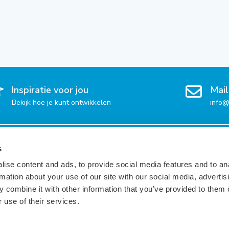
Inspiratie voor jou
Mail
Bekijk hoe je kunt ontwikkelen
info@
 per regio
Vacatures per taal
Voor 
s
ise content and ads, to provide social media features and to an
Engels
Inspir
rmation about your use of our site with our social media, advertis
Frans
Dienst
 combine it with other information that you’ve provided to them o
Duits
Beschi
 use of their services.