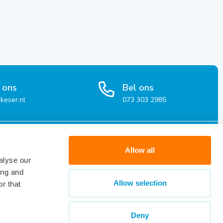
 ons
Bel ons
keser.nl
073 303 2985
organisaties
Over Keser
Allow all
alyse our
atie voor organisaties
Over Keser
ing and
en en werkwijze
Werken bij Keser
Allow selection
r that
kbare kandidaten
Contact
Deny