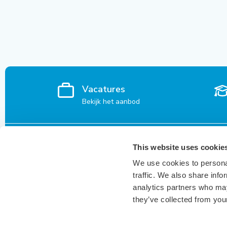
Vacatures
Bekijk het aanbod
Voor kandidaten
Vacatures
This website uses cookie
We use cookies to personal
Waarom Keser?
Den Bosch
traffic. We also share info
Inspiratie voor kandidaten
Breda
analytics partners who may
Vacatures
they’ve collected from your