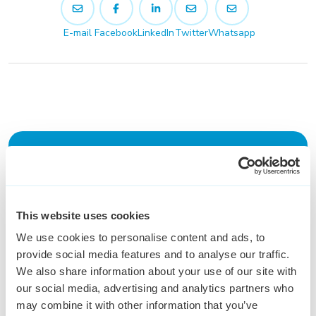
E-mail
Facebook
LinkedIn
Twitter
Whatsapp
Blijf op de hoogte en schrijf je
in voor onze Keser update
This website uses cookies
Schrijf je in voor de nieuwsbrief
We use cookies to personalise content and ads, to
provide social media features and to analyse our traffic.
We also share information about your use of our site with
our social media, advertising and analytics partners who
may combine it with other information that you’ve