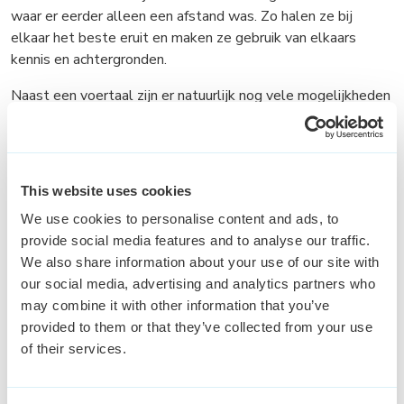
waar er eerder alleen een afstand was. Zo halen ze bij
elkaar het beste eruit en maken ze gebruik van elkaars
kennis en achtergronden.
Naast een voertaal zijn er natuurlijk nog vele mogelijkheden
om de kennis en achtergrond van de verschillende culturen
binnen jouw afdeling positief te belichten en te gebruiken
om de samenwerking te bevorderen. Zo kregen we van één
van de Customer Service Managers het volgende voorbeeld
This website uses cookies
zoals zij dat voor elkaar heeft gekregen:
We use cookies to personalise content and ads, to
Een diner waar elk teamlid iets kookt afkomstig van de
provide social media features and to analyse our traffic.
eigen cultuur. Door iets meer over de gerechten te vertellen
We also share information about your use of our site with
opent de dialoog en raakt je team meer verbonden aan
our social media, advertising and analytics partners who
elkaar.
may combine it with other information that you’ve
provided to them or that they’ve collected from your use
of their services.
Conclusie