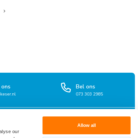
 ons
Bel ons
keser.nl
073 303 2985
organisaties
Over Keser
Allow all
alyse our
atie voor organisaties
Over Keser