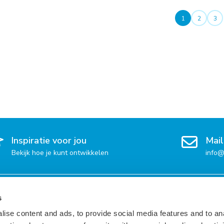
1
2
3
Inspiratie voor jou
Mail
Bekijk hoe je kunt ontwikkelen
info@
 per regio
Vacatures per taal
Voor 
s
ise content and ads, to provide social media features and to an
Engels
Inspir