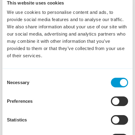
Administratief Medewerker
This website uses cookies
Debiteurenbeheer
We use cookies to personalise content and ads, to
provide social media features and to analyse our traffic.
Den Bosch
€ 3,200 - € 3,800
20 - 40 uur
We also share information about your use of our site with
Ben jij administratief sterk, houd je overzicht en weet je
our social media, advertising and analytics partners who
precies hoe je openstaande facturen professioneel
may combine it with other information that you’ve
opvolgt? Dan hebben wij een mooie uitdaging voor je!
provided to them or that they’ve collected from your use
of their services.
Bekijk vacature
Consent
Necessary
Selection
Commercieel Binnendienst
Preferences
medewerker
Tilburg
€ 3,000 - € 4,000
36 - 40 uur
Statistics
Wil jij een sleutelrol vervullen in het soepel laten
verlopen van logistieke en commerciële processen