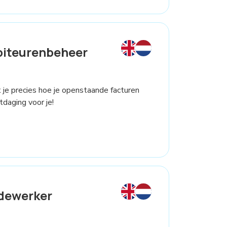
biteurenbeheer
et je precies hoe je openstaande facturen
daging voor je!
dewerker