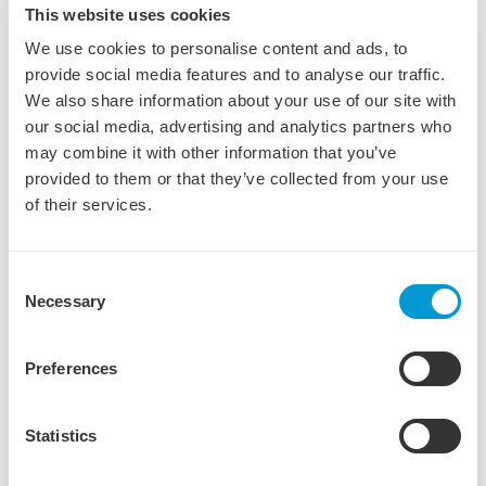
Administratief Medewerker
This website uses cookies
Debiteurenbeheer
We use cookies to personalise content and ads, to
provide social media features and to analyse our traffic.
Den Bosch
€ 3,200 - € 3,800
20 - 40 uur
We also share information about your use of our site with
Ben jij administratief sterk, houd je overzicht en weet je
our social media, advertising and analytics partners who
precies hoe je openstaande facturen professioneel
may combine it with other information that you’ve
opvolgt? Dan hebben wij een mooie uitdaging voor je!
provided to them or that they’ve collected from your use
of their services.
Bekijk vacature
Consent
Necessary
Selection
Commercieel Binnendienst
Preferences
medewerker
Tilburg
€ 3,000 - € 4,000
36 - 40 uur
Statistics
Wil jij een sleutelrol vervullen in het soepel laten
verlopen van logistieke en commerciële processen