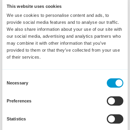
medewerker
This website uses cookies
Tilburg
€ 3,000 - € 4,000
36 - 40 uur
We use cookies to personalise content and ads, to
provide social media features and to analyse our traffic.
Wil jij een sleutelrol vervullen in het soepel laten
We also share information about your use of our site with
verlopen van logistieke en commerciële processen
our social media, advertising and analytics partners who
binnen een groeiend productiebedrijf van
may combine it with other information that you’ve
dierenvoeding?
provided to them or that they’ve collected from your use
of their services.
Bekijk vacature
Consent
Necessary
Selection
Administratief medewerker
Tijdelijk
Preferences
Reusel
€ 2,800 - € 3,200
38 - 40 uur
Statistics
Ben jij iemand die (tijdelijk) energie krijgt van structuur
aanbrengen, overzicht bewaren en collega's