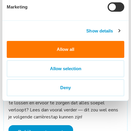
ondersteunen waar nodig?
Marketing
Bekijk vacature
Show details
Allow all
Customer Service
Nederlands en Engels
Allow selection
Eindhoven
€ 2,800 - € 3,200
32 - 32 uur
Ben je klaar om het aanspreekpunt te worden voor
Deny
klanten in Europa?
Vind je het leuk om mensen te helpen, problemen op
te lossen en ervoor te zorgen dat alles soepel
verloopt? Lees dan vooral verder — dit zou wel eens
je volgende carrièrestap kunnen zijn!