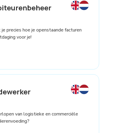
biteurenbeheer
et je precies hoe je openstaande facturen
daging voor je!
dewerker
verlopen van logistieke en commerciële
dierenvoeding?