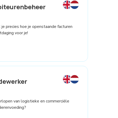
biteurenbeheer
et je precies hoe je openstaande facturen
daging voor je!
dewerker
verlopen van logistieke en commerciële
dierenvoeding?