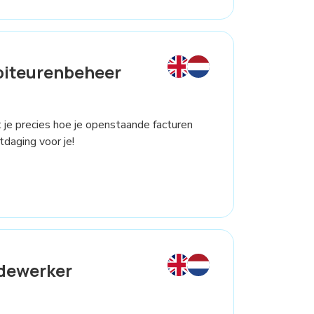
biteurenbeheer
et je precies hoe je openstaande facturen
daging voor je!
dewerker