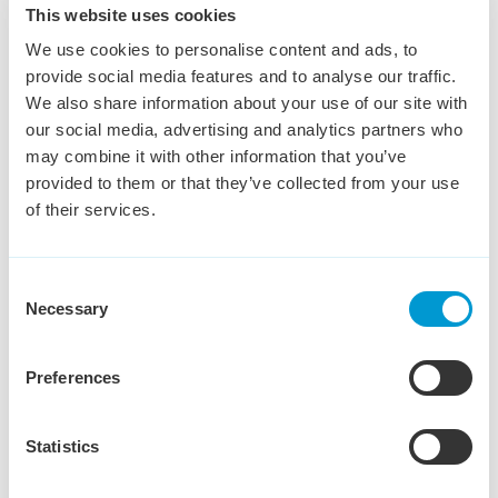
Administratief Medewerker
This website uses cookies
Debiteurenbeheer
We use cookies to personalise content and ads, to
provide social media features and to analyse our traffic.
Den Bosch
€ 3,200 - € 3,800
20 - 40 uur
We also share information about your use of our site with
Ben jij administratief sterk, houd je overzicht en weet je
our social media, advertising and analytics partners who
precies hoe je openstaande facturen professioneel
may combine it with other information that you’ve
opvolgt? Dan hebben wij een mooie uitdaging voor je!
provided to them or that they’ve collected from your use
of their services.
Bekijk vacature
Consent
Necessary
Selection
Commercieel Binnendienst
Preferences
medewerker
Tilburg
€ 3,000 - € 4,000
36 - 40 uur
Statistics
Wil jij een sleutelrol vervullen in het soepel laten
verlopen van logistieke en commerciële processen