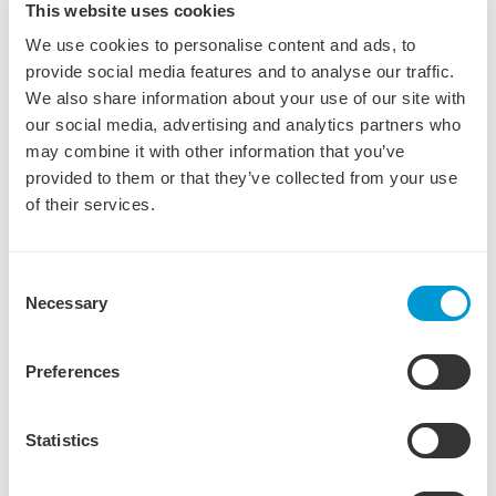
Administratief Medewerker
This website uses cookies
Debiteurenbeheer
We use cookies to personalise content and ads, to
provide social media features and to analyse our traffic.
Den Bosch
€ 3,200 - € 3,800
20 - 40 uur
We also share information about your use of our site with
Ben jij administratief sterk, houd je overzicht en weet je
our social media, advertising and analytics partners who
precies hoe je openstaande facturen professioneel
may combine it with other information that you’ve
opvolgt? Dan hebben wij een mooie uitdaging voor je!
provided to them or that they’ve collected from your use
of their services.
Bekijk vacature
Consent
Necessary
Selection
Commercieel Binnendienst
Preferences
medewerker
Tilburg
€ 3,000 - € 4,000
36 - 40 uur
Statistics
Wil jij een sleutelrol vervullen in het soepel laten
verlopen van logistieke en commerciële processen