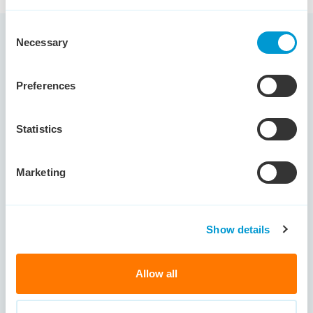
Consent
Necessary
Selection
Gerelateerde blogartikelen voor jou
Preferences
Statistics
Solliciteren
Marketing
Show details
Allow all