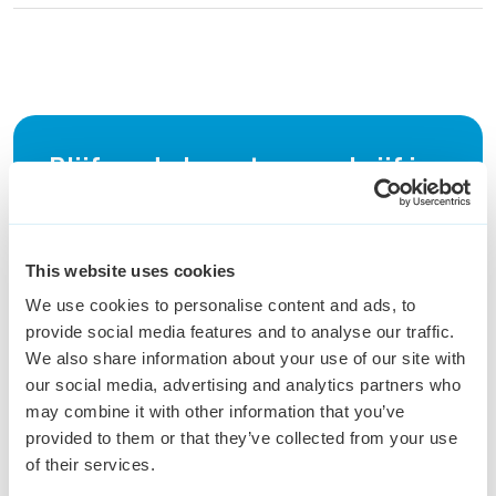
Blijf op de hoogte en schrijf je
in voor onze Keser update
This website uses cookies
Schrijf je in voor de nieuwsbrief
We use cookies to personalise content and ads, to
provide social media features and to analyse our traffic.
We also share information about your use of our site with
our social media, advertising and analytics partners who
may combine it with other information that you’ve
provided to them or that they’ve collected from your use
of their services.