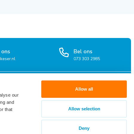
 ons
Bel ons
keser.nl
073 303 2985
organisaties
Over Keser
Allow all
alyse our
atie voor organisaties
Over Keser
ing and
en en werkwijze
Werken bij Keser
Allow selection
r that
kbare kandidaten
Contact
Deny