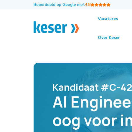
Beoordeeld op Google met
4.8
Vacatures
Terug naar het overzicht
Kandidaten
AI E
Over Keser
Kandidaat #C-42
AI Enginee
oog voor 