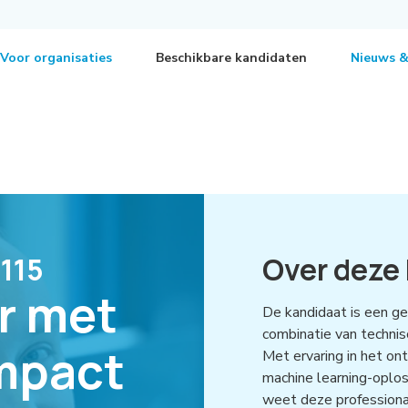
Voor organisaties
Beschikbare kandidaten
Nieuws &
ngineer met oog voor impact en efficiëntie
115
Over deze
r met
De kandidaat is een g
combinatie van technisc
impact
Met ervaring in het o
machine learning-oplo
weet deze professiona