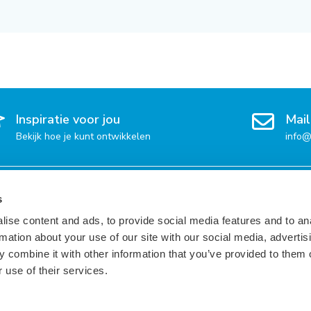
Inspiratie voor jou
Mail
Bekijk hoe je kunt ontwikkelen
info@
 per regio
Vacatures per taal
Voor 
s
ise content and ads, to provide social media features and to an
Engels
Inspir
rmation about your use of our site with our social media, advertis
Frans
Dienst
 combine it with other information that you’ve provided to them o
Duits
Beschi
 use of their services.