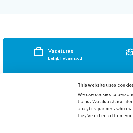
Vacatures
Bekijk het aanbod
Voor kandidaten
Vacatures
This website uses cookie
We use cookies to personal
Waarom Keser?
Den Bosch
traffic. We also share info
Inspiratie voor kandidaten
Breda
analytics partners who may
Vacatures
they’ve collected from your